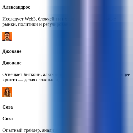
Александрос
Исследует Web3, блокчейн и их влияние на глобальные
рынки, политики и регулирование.
Джоване
Джоване
Освещает Биткоин, альткоины и силы, формирующие будущее
крипто — делая сложные идеи простыми и актуальными.
Cora
Cora
Опытный трейдер, анализирующий ценовое действие,