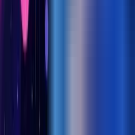
Bitcoin
Altcoiny
Więcej
Kursy kryptowalut
Nauka
Halving
Firma
O Nas
Reklamuj się u nas
Pomoc
Skontaktuj się z nami
Zasady
Zrzeczenie się odpowiedzialności
Subscribe to newsletter