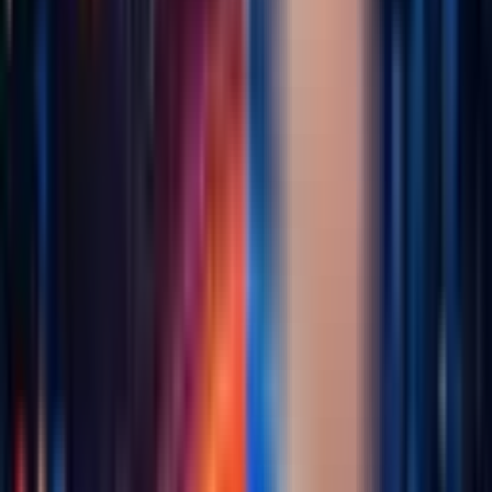
Memecoin Playground: Gdzie bezpiecznie
handlować memecoinami?
Chociaż memecoiny nie mają na celu sprostania konkretnym
wyzwaniom technicznym lub infrastrukturalnym, pozostają
integralną częścią kultur [...]
By
Alexandros
August 10, 2025
|
0
Mins read
Exchanges
Bybit vs Bitget: Which Crypto Exchange Fits Your
Trading Style?
So you’ve decided to switch exchanges; your last one wasn’t hitting
as hard. You’ve gone around the block, read a few Reddit posts,
ignore [...]
By
Giovane
July 26, 2025
|
8
Mins read