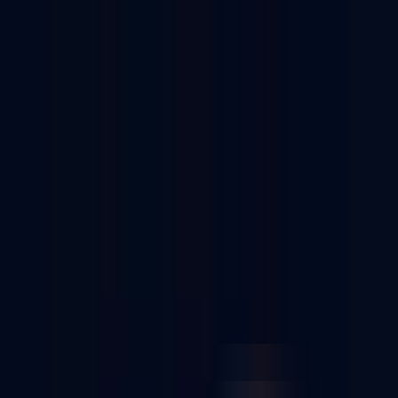
---
(---)
$0.00
(0.00%)
---
(---)
$0.00
(0.00%)
---
(---)
$0.00
(0.00%)
Kontakt
Strona główna
Wiadomości
Kursy
Recenzje
Edukacja