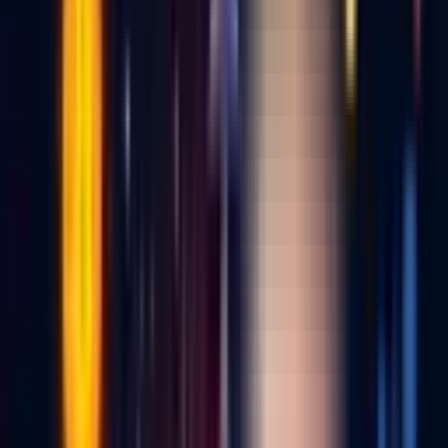
Giełdy
Załaduj więcej
Exchanges
Najlepsze giełdy kryptowalut w Niemczech:
Najbezpieczniejsze platformy do kupowania i
handlu bitcoinami
Przewiduje się, że około 27,32 miliona Niemców, czyli około 33%
populacji, będzie korzystać z kryptowalut w Niemczech. Przyjęcie
kryptowal [...]
By
Giovane
November 30, 2025
|
26
Mins read
Exchanges