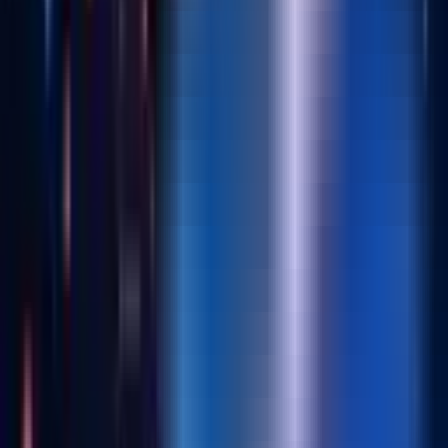
Regulacje
Najnowsze spostrzeżenia i polityki kształtujące rynek krypto.
Ucz się
Zaawansowany Trading
Zaawansowany Trading
Opanuj strategie tradingowe i analizę techniczną dla poważnych
rezultatów.
DeFi
DeFi
Odkryj, jak zdecentralizowane finanse przekształcają świat krypto.